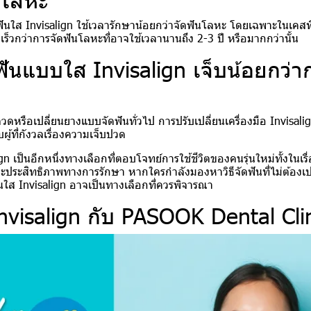
นใส Invisalign ใช้เวลารักษาน้อยกว่าจัดฟันโลหะ โดยเฉพาะในเคสที่
่งเร็วกว่าการจัดฟันโลหะที่อาจใช้เวลานานถึง 2-3 ปี หรือมากกว่านั้น
ฟันแบบใส Invisalign เจ็บน้อยกว่า
ลวดหรือเปลี่ยนยางแบบจัดฟันทั่วไป การปรับเปลี่ยนเครื่องมือ Invisalig
ู้ที่กังวลเรื่องความเจ็บปวด
gn เป็นอีกหนึ่งทางเลือกที่ตอบโจทย์การใช้ชีวิตของคนรุ่นใหม่ทั้งในเ
ระสิทธิภาพทางการรักษา หากใครกำลังมองหาวิธีจัดฟันที่ไม่ต้องเปล
ันใส Invisalign อาจเป็นทางเลือกที่ควรพิจารณา
nvisalign กับ PASOOK Dental Cli