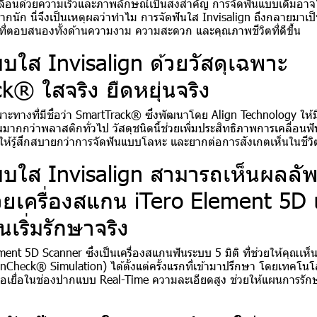
เคลื่อนด้วยความเร็วและภาพลักษณ์เป็นสิ่งสำคัญ การจัดฟันแบบเดิมอา
ากนัก นี่จึงเป็นเหตุผลว่าทำไม การจัดฟันใส Invisalign ถึงกลายมาเ
ที่ตอบสนองทั้งด้านความงาม ความสะดวก และคุณภาพชีวิตที่ดีขึ้น
บใส Invisalign ด้วยวัสดุเฉพาะ
k® ใสจริง ยืดหยุ่นจริง
ฉพาะทางที่มีชื่อว่า SmartTrack® ซึ่งพัฒนาโดย Align Technology ให้
มากกว่าพลาสติกทั่วไป วัสดุชนิดนี้ช่วยเพิ่มประสิทธิภาพการเคลื่อน
ำให้รู้สึกสบายกว่าการจัดฟันแบบโลหะ และยากต่อการสังเกตเห็นในชีวิ
บบใส Invisalign สามารถเห็นผลลัพ
้วยเครื่องสแกน iTero Element 5D 
นเริ่มรักษาจริง
ment 5D Scanner ซึ่งเป็นเครื่องสแกนฟันระบบ 5 มิติ ที่ช่วยให้คุณ
inCheck® Simulation) ได้ตั้งแต่ครั้งแรกที่เข้ามาปรึกษา โดยเทคโนโ
้อเยื่อในช่องปากแบบ Real-Time ความละเอียดสูง ช่วยให้แผนการรัก