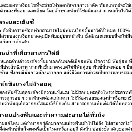
งวลและมองหาเงื่อนไขที่จะช่วยให้รอดพ้นจากการผ่าตัด ทันตแพทย์จะใ
ัวของฟันอย่างละเอียด โดยลักษณะฟันที่โชคดีและสามารถเก็บไว้ได้ มี
าตรงและเต็มซี่
อ ตัวฟันกรามซี่สุดท้ายสามารถโผล่พ้นเหงือกขึ้นมาได้ทั้งหมด 100% 
ม่มีส่วนของเหงือกมาคลุมปิดทับอยู่บนหน้าฟัน ซึ่งลักษณะแบบนี้จะไม่
นเกิดการอักเสบ
หน้าที่เคี้ยวอาหารได้ดี
นและด้านล่างจะต้องขึ้นมาเจอกันพอดีเมื่อสบฟัน เรียกว่ามี ฟันคู่สบ ท
มีประสิทธิภาพ หากฟันขึ้นมาตรงแต่ไม่มีฟันคู่สบ ฟันซี่นั้นจะค่อย ๆ ยื
ข้าม ซึ่งกรณีนั้นอาจต้องเอาออก แต่วิธีจัดการมักจะเป็นการถอนธรรมด
์แข็งแรงไม่มีรอยผุ
นของฟันซี่ในสุดจะต้องมีความแข็งแรง ไม่มีรอยผุทะลุถึงโพรงประสาท
กระดูกรอบ ๆ รากฟันจะต้องแน่นหนา ไม่มีร่องรอยของถุงน้ำหรือพยาธิ
าบว่า
ฟันผุเกิดจากอะไร
และวิธีป้องกัน สามารถอ่านเพิ่มเติมได้ที่บทค
ารถแปรงฟันและทำความสะอาดได้ทั่วถึง
งามแค่ไหน แต่ถ้าหากอยู่ลึกมากจนแปรงฟันเข้าไปไม่ถึง ไม่สามารถใ
สุดฟันซี่นั้นก็จะผุหรือเป็นโรคเหงือกอยู่ดี ดังนั้น ข้อบ่งชี้สำคัญข