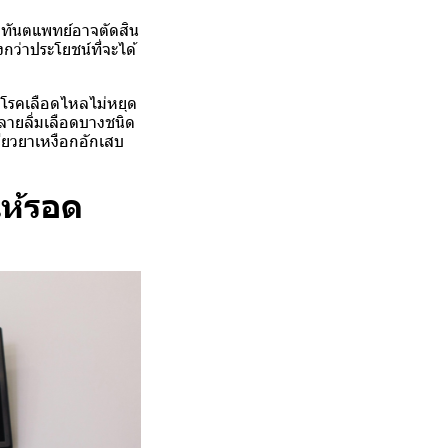
่ทันตแพทย์อาจตัดสิน
กว่าประโยชน์ที่จะได้
อด โรคเลือดไหลไม่หยุด
ะลายลิ่มเลือดบางชนิด
ยียวยาเหงือกอักเสบ
ให้รอด