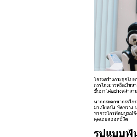
โครงสร้างกระดูกใบหน้
กรรไกรยาวหรือมีขนาดโ
ขึ้นมาได้อย่างสง่างา
หากกระดูกขากรรไกรมี
มาเบียดบัง ขัดขวาง หร
ขากรรไกรที่สมบูรณ์
คุด
เลยตลอดชีวิต
รูปแบบฟัน