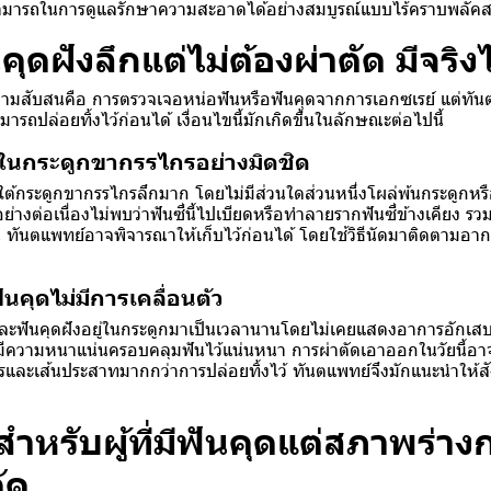
สามารถในการดูแลรักษาความสะอาดได้อย่างสมบูรณ์แบบไร้คราบพลัค
นคุดฝังลึกแต่ไม่ต้องผ่าตัด มีจริ
งความสับสนคือ การตรวจเจอหน่อฟันหรือฟันคุดจากการเอกซเรย์ แต่ทัน
รถปล่อยทิ้งไว้ก่อนได้ เงื่อนไขนี้มักเกิดขึ้นในลักษณะต่อไปนี้
ู่ในกระดูกขากรรไกรอย่างมิดชิด
่ใต้กระดูกขากรรไกรลึกมาก โดยไม่มีส่วนใดส่วนหนึ่งโผล่พ้นกระดูก
างต่อเนื่องไม่พบว่าฟันซี่นี้ไปเบียดหรือทำลายรากฟันซี่ข้างเคียง รวม
 ทันตแพทย์อาจพิจารณาให้เก็บไว้ก่อนได้ โดยใช้วิธีนัดมาติดตามอา
่ฟันคุดไม่มีการเคลื่อนตัว
ากและฟันคุดฝังอยู่ในกระดูกมาเป็นเวลานานโดยไม่เคยแสดงอาการอักเ
มีความหนาแน่นครอบคลุมฟันไว้แน่นหนา การผ่าตัดเอาออกในวัยนี้อาจ
และเส้นประสาทมากกว่าการปล่อยทิ้งไว้ ทันตแพทย์จึงมักแนะนำให้
สำหรับผู้ที่มีฟันคุดแต่สภาพร่าง
ัด