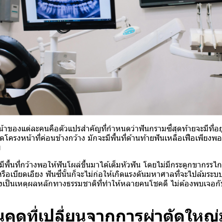
าของแต่ละคนคือตัวแปรสำคัญที่กำหนดว่าฟันกรามซี่สุดท้ายจะมีที่อยู่
ครงหน้าที่ค่อนข้างกว้าง มักจะมีพื้นที่ด้านท้ายฟันเหลือเฟือเพียงพอ
ม
พื้นที่กว้างพอให้ฟันโผล่ขึ้นมาได้เต็มหัวฟัน โดยไม่มีกระดูกขากรรไ
ือเบียดเอียง ฟันซี่นั้นก็จะไม่ก่อให้เกิดแรงดันมหาศาลที่จะไปล้มระบบฟ
จึงเป็นเหตุผลหลักทางธรรมชาติที่ทำให้หลายคนโชคดี ไม่ต้องพบเจอ
คุดที่เปลี่ยนจากการผ่าตัดใหญ่