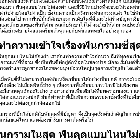
งมือกดฟันและความกังวลเรื่องความเจ็บปวดหลังการผ่าตัดเล็ก เป็นเหต
ว่า ฟันคุดแบบไหนไม่ต้องผ่า และมีวิธีไหนบ้างที่จะช่วยให้รอดพ้
ยค่าใช้จ่ายโดยไม่จำเป็น ซึ่งในความเป็นจริงทางทันตกรรมแล้ว ไม่ใช่ฟั
ัดเสมอไป หากฟันซี่นั้นมีลักษณะการเติบโตที่ดีและไม่สร้างปัญหาเงี
ขและลักษณะของฟันที่สามารถเก็บรักษาไว้ได้ จะช่วยให้สามารถประเ
นได้อย่างสบายใจและเตรียมตัวพูดคุยกับทันตแพทย์ได้อย่างถูกต้อง
ำความเข้าใจเรื่องฟันกรามซี่สุ
ันคุดแบบไหนไม่ต้องผ่า เราต้องทำความเข้าใจก่อนว่า สิ่งที่ทุกคนเรีย
ามแท้ซี่ที่สาม ซึ่งเป็นฟันซี่ที่อยู่ลึกที่สุดในช่องปาก มักจะเริ่มโผล่
ี่โครงสร้างกระดูกขากรรไกรของมนุษย์ส่วนใหญ่หยุดการเจริญเติบโตแล้
่อเมื่อฟันซี่นี้ไม่สามารถโผล่พ้นเหงือกขึ้นมาได้อย่างเป็นปกติ อาจจะโผ
เอียงไปเบียดฟันซี่ข้าง ๆ เนื่องจากพื้นที่บนขากรรไกรมีไม่เพียงพอ
ะมีสาเหตุหลักอะไรบ้าง สามารถอ่านเพิ่มเติมได้ที่บทความของเรา แต่ถ้
้นได้ตามแนวตรงปกติ มันก็ทำหน้าที่เป็นฟันกรามธรรมดาซี่หนึ่งที่ใช้เคี
ันคุดและไม่ต้องถูกกำจัดออกไป
รามที่ขึ้นได้ปกติกับฟันคุดที่มีปัญหา จึงเป็นจุดเริ่มต้นสำคัญในการ
ากน้อยแค่ไหน และต้องเข้ารับการผ่าตัดหรือไม่
นกรามในสุด ฟันคุดแบบไหนไม่ต