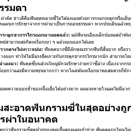
รรมดา
า ผ่าตัด ข่าวดีคือฟันคุดหลายซี่ไม่ได้ลงเอยด้วยการกรอกระดูกหรือเ
่ยนแผนการรักษาจากการผ่ามาเป็นการถอนธรรมดา หากประเมินแล้วพบเง
้นกระดูกขากรรไกรออกมาหมดแล้ว:
แม้ฟันจะเอียงเล็กน้อยแต่ถ้าพ้นก
ทย์สามารถสะกิดเหงือกเบา ๆ แล้วถอนออกได้เลย
อรากตรงไม่เกาะแน่น:
ฟันคุดบางซี่มีลักษณะรากฟันที่สั้นมาก หรือร
่กางออก ทำให้ไม่มีแรงยึดเกาะกับกระดูกขากรรไกรมากนัก สามารถโยก
ต่ำลงมา:
ฟันคุดซี่บนส่วนใหญ่มักจะรักษาง่ายกว่าซี่ล่าง เนื่องจากก
้อยกว่าและมีความพรุนมากกว่า หากโผล่พ้นเหงือกมาพอสมควรก็มั
ลดความบอบช้ำของเนื้อเยื่อได้อย่างมาก แผลจะหายไวและไม่มีอาก
มสะอาดฟันกรามซี่ในสุดอย่างถูกวิ
ารผ่าในอนาคต
บว่าฟันกรามซี่สุดท้ายของคุณขึ้นตรงและเข้าข่าย ฟันคุดแบบไหนไม่ต้