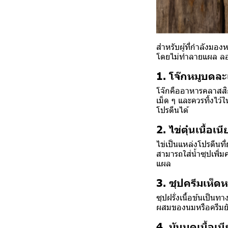
สำหรับผู้ที่กำลังมอง
โดยไม่ทำลายแผล ลองม
1. โจ๊กหมูบดละ
โจ๊กคืออาหารคลาสสิก
เม็ด ๆ และควรทิ้งไว้
โปรตีนได้
2. ไข่ตุ๋นเนื้อเ
ไข่เป็นแหล่งโปรตีนที
สามารถใส่น้ำซุปเพิ่
แผล
3. ซุปครีมเห็ด
ซุปฝรั่งเนื้อข้นเป็น
ผสมของนมหรือครีมยัง
4. มันบดเนื้อเนี