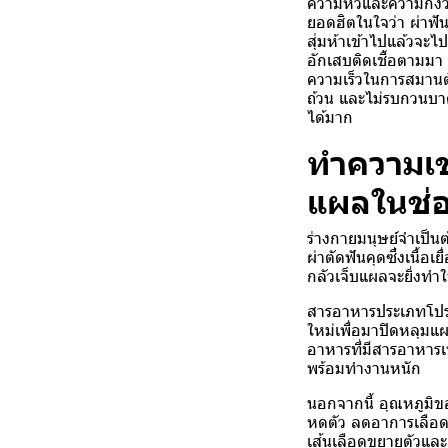
ความหิวและความกังว
ยอดฮิตในใจว่า
ผ่าฟั
สุ่มห้าเข้าไปแล้วจ
อักเสบติดเชื้อตามมา
ความเร็วในการสมานตั
ถ้วน และไม่รบกวนบา
ได้มาก
ทำความเ
แผลในช่
ร่างกายมนุษย์จำเป็
ผ่าตัดฟันคุดซึ่งเนื้
กลัวเจ็บแผลจะยิ่งท
สารอาหารประเภทโปรตี
ใหม่เพื่อมาปิดหลุมแ
อาหารที่มีสารอาหารเห
พร้อมทำงานหนัก
นอกจากนี้ อุณหภูมิขอ
หดตัว ลดอาการเลือด
เส้นเลือดขยายตัวและ