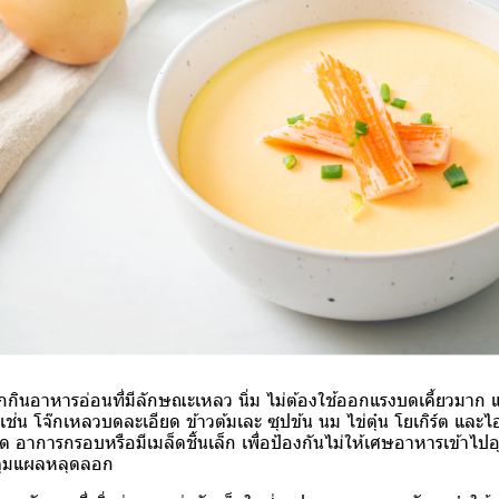
กกินอาหารอ่อนที่มีลักษณะเหลว นิ่ม ไม่ต้องใช้ออกแรงบดเคี้ยวมาก แล
 เช่น โจ๊กเหลวบดละเอียด ข้าวต้มเละ ซุปข้น นม ไข่ตุ๋น โยเกิร์ต และไ
จัด อาการกรอบหรือมีเมล็ดชิ้นเล็ก เพื่อป้องกันไม่ให้เศษอาหารเข้าไปอ
คลุมแผลหลุดลอก