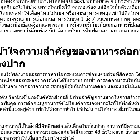
ลหลังจากที่เพิ่งผ่านการผ่าตัดเล็กในช่องปากมาหมาด ๆ มักจะทำให
นคุดกินอะไรได้บ้าง
เพราะใจหนึ่งก็หิวจนท้องร้อง แต่อีกใจก็กลัวเหลือเกิ
ะไปโดนแผลทำให้เลือดไหลไม่หยุด หรือเศษอาหารจะหลุดเข้าไปติดใน
 ความจริงแล้วการเลือกกินอาหารในช่วง 1 ถึง 7 วันแรกหลังการผ่าตั
วของเนื้อเยื่อเหงือกและกระดูก การมีความรู้เกี่ยวกับเมนูอาหารที่
ดแผล จะช่วยให้อิ่มท้อง มีกำลังกายในการฟื้นฟูตัวเอง และลดความเ
ข้าใจความสำคัญของอาหารต่อ
องปาก
นต้องใช้พลังงานและสารอาหารในกระบวนการซ่อมแซมส่วนที่สึกหรอ 
อเยื่อเหงือกและกระดูกขากรรไกรได้รับความบอบช้ำ การอดอาหารหรือกิน
ำให้ร่างกายขาดสารอาหาร ระบบภูมิคุ้มกันทำงานลดลง และส่งผลให้แผ
น วิตามินซี และซิงค์หรือสังกะสี มีส่วนสำคัญอย่างมากในการสร้างค
ผลฟันคุด การเลือกเมนูอาหารจึงไม่ใช่แค่การมองหาอะไรก็ได้ที่กลืนง่
ล่านี้แฝงอยู่ด้วย เพื่อให้ร่างกายนำไปใช้ประโยชน์ได้อย่างเต็มที่ในข
งอาหารก็เป็นสิ่งที่มีอิทธิพลต่อเส้นเลือดในช่องปาก อาหารที่มีความเ
ซึมและช่วยลดอาการบวมของแก้มได้ดีในระยะ 48 ชั่วโมงแรก ส่วนอา
อาจกระตุ้นให้เลือดกลับมาไหลซ้ำได้