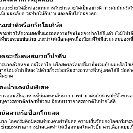
ดรตสูงช่วยให้อิ่มท้องแทนการกินข้าวสวยได้เป็นอย่างดี การต้มมันฝรั่ง
ยนละเอียด จะช่วยให้กินง่ายและกลืนได้คล่องคอ
รรมชาติหรือกรีกโยเกิร์ต
ากจะช่วยให้ความสดชื่นและลดความร้อนในช่องปากได้ดีแล้ว ยังมีโปร
ี่ช่วยระบบขับถ่าย แนะนำให้เลือกสูตรเนื้อเนียนที่ไม่มีส่วนผสมของเนื
้บดละเอียดผสมเวย์โปรตีน
รนำกล้วยหอม อะโวคาโด หรือสตรอว์เบอร์รี่มาปั่นรวมกับนมหรือโยเกิร
หากใส่ผงโปรตีนลงไปด้วยก็จะช่วยเพิ่มสารอาหารฟื้นฟูแผลได้ดี ข้อสำ
ด็ดขาด
ื่องน้ำแดงนิ่มพิเศษ
้ขาวอ่อนเป็นอาหารที่นุ่มละมุนลิ้นมาก การนำมาตุ๋นกับน้ำซุปซีอิ๊วขาว
เมนูคาวรสชาติอร่อยที่ช่วยเปลี่ยนบรรยากาศรสชาติในปากได้ดี
านิลลาหรือช็อกโกแลต
งแรก ไอศกรีมคือมิตรแท้ของคนผ่าฟันคุด ความเย็นจัดของไอศกรีมจะท
่วยบรรเทาอาการปวดและทำให้เลือดหยุดไหลไวขึ้น ควรเลือกแบบเนื้อล้
ม