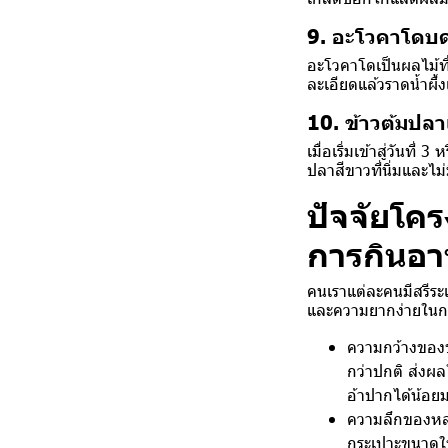
9. อะโวคาโดบด
อะโวคาโดเป็นผลไม้ที่
ละเอียดแล้วราดน้ำผึ้
10. ข้าวต้มปลาเ
เมื่อเริ่มเข้าสู่วันที
ปลาสีขาวที่นิ่มและไม
ปัจจัยโคร
การกินอ
คนเราแต่ละคนมีสรีระแ
และความยากง่ายในกา
ความกว้างของข
กว่าปกติ ส่งผ
อ้าปากได้น้อยม
ความลึกของหลุ
กระเปาะขนาดใหญ