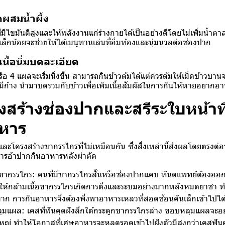
ผสมน้ำผึ้ง
มีไขมันดีสูงและให้พลังงานแก่ร่างกายได้เป็นอย่างดีโดยไม่เพิ่มน้ำต
งเล็กน้อยจะช่วยให้ได้เมนูทานเล่นที่อิ่มท้องและนุ่มนวลต่อช่องปาก
นื้อนิ่มบดละเอียด
่ 3 หรือ 4 แผลจะเริ่มนิ่งขึ้น สามารถกินข้าวต้มได้แต่ควรต้มให้เม็ดข้าวบาน
่มีก้าง นำมาบดรวมกับข้าวเพื่อเพิมเนื้อสัมผัสในการกินให้หายอยากอ
งสร้างช่องปากและสรีระใบหน้าที
าหาร
ละโครงสร้างขากรรไกรที่ไม่เหมือนกัน ซึ่งสิ่งเหล่านี้ส่งผลโดยตรงต
รอ้าปากกินอาหารหลังผ่าตัด
ากรรไกร: คนที่มีขากรรไกรสั้นหรือช่องปากแคบ ทันตแพทย์ต้องออกแ
ลให้กล้ามเนื้อขากรรไกรเกิดการตึงและระบมอย่างมากหลังหมดยาชา ทำ
าก การกินอาหารจึงต้องพึ่งพาอาหารเหลวที่สอดช้อนคันเล็กเข้าไปได้เ
มแผล: เคสที่ฟันคุดฝังลึกใต้กระดูกขากรรไกรล่าง ขอบหลุมแผลจะอยู
่ ทำให้โอกาสที่เศษอาหารจะหลุดรอดเข้าไปฝังตัวมีสูงกว่าเคสฟันคุดซ