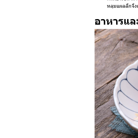
หลุมแผลลึกจึงต
อาหารและเ