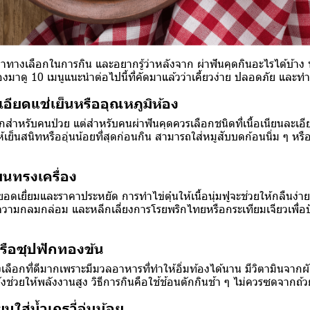
หาทางเลือกในการกิน และอยากรู้ว่าหลังจาก ผ่าฟันคุดกินอะไรได้บ้าง ที
าดู 10 เมนูแนะนำต่อไปนี้ที่คัดมาแล้วว่าเคี้ยวง่าย ปลอดภัย และท
เอียดแช่เย็นหรืออุณหภูมิห้อง
สำหรับคนป่วย แต่สำหรับคนผ่าฟันคุดควรเลือกชนิดที่เนื้อเนียนละเอีย
ให้เย็นสนิทหรืออุ่นน้อยที่สุดก่อนกิน สามารถใส่หมูสับบดก้อนนิ่ม ๆ หร
นียนทรงเครื่อง
่ยอดเยี่ยมและราคาประหยัด การทำไข่ตุ๋นให้เนื้อนุ่มฟูจะช่วยให้กลืนง่า
มความกลมกล่อม และหลีกเลี่ยงการโรยพริกไทยหรือกระเทียมเจียวเพื่อ
หรือซุปฟักทองข้น
ทางเลือกที่ดีมากเพราะมีมวลอาหารที่ทำให้อิ่มท้องได้นาน มีวิตามินจาก
ช่วยให้พลังงานสูง วิธีการกินคือใช้ช้อนตักกินช้า ๆ ไม่ควรซดจากถ้
ยนใส่น้ำเกรวี่อุ่นน้อย