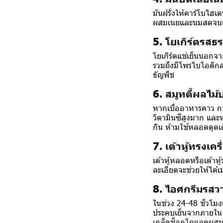
มันฝรั่งให้คาร์โบไฮเ
ผสมเนยและนมสดจนเนี
5. โยเกิร์ตรสธ
โยเกิร์ตแช่เย็นนอกจ
รวมถึงมีโพรไบโอติกส์ท
ธัญพืช
6. สมูทตี้ผลไม
หากเบื่ออาหารคาว กา
วิตามินซีสูงมาก และ
กิน ห้ามใช้หลอดดูดเ
7. เต้าหู้ทรงเคร
เต้าหู้หลอดหรือเต้าหู
ละเอียดจะช่วยให้ได้
8. ไอศกรีมรสว
ในช่วง 24-48 ชั่วโม
ประคบเย็นจากภายใน ช
เกล็ดช็อกโกแลตผส