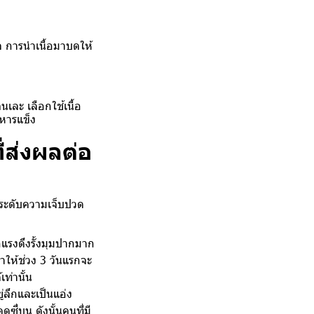
าล การนำเนื้อมาบดให้
จนเละ เลือกใช้เนื้อ
าหารแข็ง
่ส่งผลต่อ
่อระดับความเจ็บปวด
รงดึงรั้งมุมปากมาก
ให้ช่วง 3 วันแรกจะ
ท่านั้น
่ลึกและเป็นแอ่ง
ี่บน ดังนั้นคนที่มี