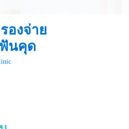
ำรองจ่าย
ฟันคุด
inic
ัน