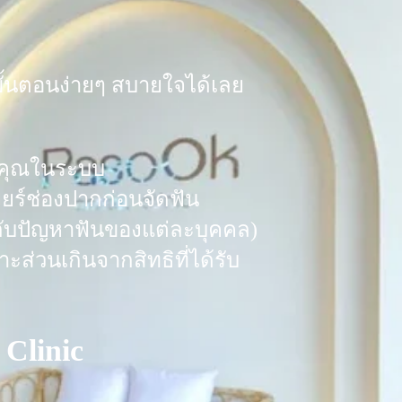
ขั้นตอนง่ายๆ สบายใจได้เลย
องคุณในระบบ
ลียร์ช่องปากก่อนจัดฟัน
ู่กับปัญหาฟันของแต่ละบุคคล)
ส่วนเกินจากสิทธิที่ได้รับ
Clinic