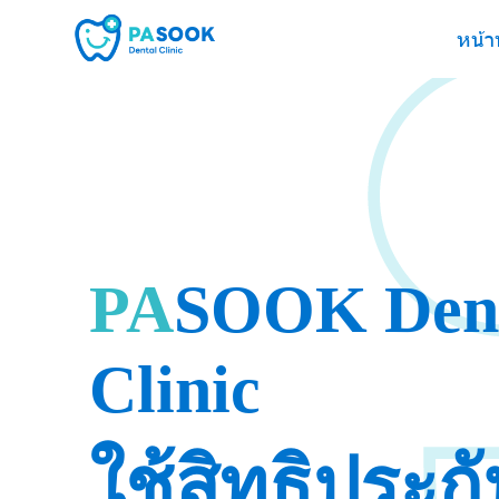
หน้า
P
A
S
O
O
K
D
e
n
C
l
i
n
i
c
ใช้สิทธิประก