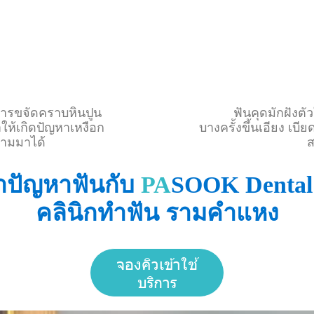
การขจัดคราบหินปูน
ฟันคุดมักฝังตั
ให้เกิดปัญหาเหงือก
บางครั้งขึ้นเอียง เบี
ตามมาได้
ส
าปัญหาฟันกับ
PA
SOOK Dental 
คลินิกทำฟัน รามคำแหง
จองคิวเข้าใช้
บริการ