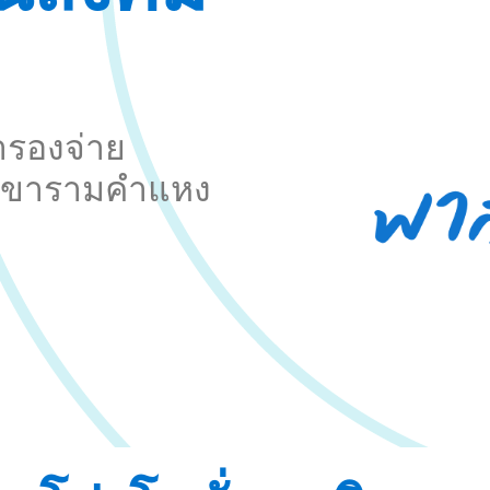
ำรองจ่าย
 สาขารามคำแหง