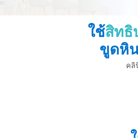
ใช้
สิทธ
ขูดหิ
คลิ
ใ