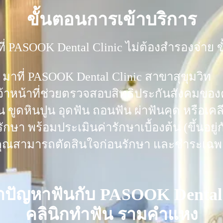
ขั้นตอนการเข้าบริการ
ที่ PASOOK Dental Clinic ไม่ต้องสำรองจ่าย 
าที่ PASOOK Dental Clinic สาขาสุขุมวิท
ให้เจ้าหน้าที่ช่วยตรวจสอบสิทธิประกันสังคมข
่น ขูดหินปูน อุดฟัน ถอนฟัน ผ่าฟันคุด หรือเค
กษา พร้อมประเมินค่ารักษาเบื้องต้น (ขึ้นอย
ม คุณสามารถตัดสินใจก่อนรักษา และชำระเฉพาะ
าปัญหาฟันกับ PASOOK Dental 
คลินิกทำฟัน รามคำแหง