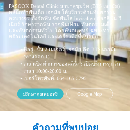
PASOOK Dental Clinic สาขาสุขุมวิท (BTS เอกมัย)
คลินิกทำฟันเด็ก เอกมัย ให้บริการด้านทันตกรรม
ครบวงจร ทั้งจัดฟัน จัดฟันใส Invisalign ฟอกสีฟัน วี
เนียร์ รักษารากฟัน รากฟันเทียม ทันตกรรมเด็ก
และทันตกรรมทั่วไป โดยทันตแพทย์เฉพาะทาง
พร้อมเทคโนโลยี และเครื่องมือที่ทันสมัย
ที่อยู่: ชั้น 2 เมเจอร์ เอกมัย ติด BTS เอกมัย
(ทางออก 1)
เวลาเปิดทำการของคลินิก: เปิดบริการทุกวัน
เวลา 10:00-20:00 น.
เบอร์โทรศัพท์:
064-165-3795
ปรึกษาคุณหมอฟรี
Google Map
คำถามที่พบบ่อย