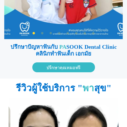
ปรึกษาปัญหาฟันกับ
PA
SOOK Dental Clinic
คลินิกทำฟันเด็ก เอกมัย
ปรึกษาคุณหมอฟรี
รีวิวผู้ใช้บริการ "
พา
สุข"