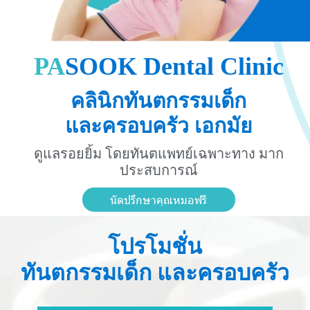
P
A
S
O
O
K
D
e
n
t
a
l
C
l
i
n
i
c
คลินิกทันตกรรมเด็ก
และครอบครัว เอกมัย
ดูแลรอยยิ้ม โดยทันตแพทย์เฉพาะทาง มาก
ประสบการณ์
นัดปรึกษาคุณหมอฟรี
โปรโมชั่น
ทันตกรรมเด็ก และครอบครัว