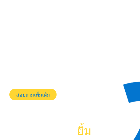
โครงการเมเจอร์ซีนีเพล็กซ์ ชั้น 2
ถนนสุขุมวิท แขวงคลองตันเหนือ เขตวัฒนา กรุงเทพมหานคร
10110
โ
ทร. :
06-4165-3795
เ
วลาทำการ:
เปิดบริการทุกวัน
10:00 - 20:00 น.
สอบถามเพิ่มเติม
พาสุข...
ทุกรอย
ยิ้ม