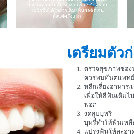
ฟอกสีฟันด้วย
น้ำยาแทรกซึมลึก ทำงานเร็ว ขจัดคราบ
เลเซอร์
บนผิวฟันได้ไวกว่าเดิม เห็นผลชัดเจน
ตั้งแต่ครั้งแรก
เตรียมตัวก
ตรวจสุขภาพช่อง
ควรพบทันตแพทย์ 
หลีกเลี่ยงอาหาร/เค
เพื่อให้สีฟันเดิม
ฟอก
งดสูบบุหรี่
บุหรี่ทำให้ฟันเ
แปรงฟันให้สะอาด