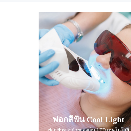
ฟอกสีฟัน Cool Light
ฟอกฟันขาวด้วยแสงเย็น LED เทคโนโลยี