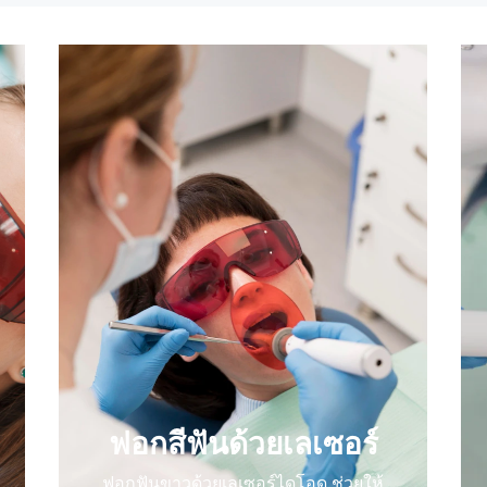
ฟอกสีฟันด้วยเลเซอร์
ฟอกฟันขาวด้วยเลเซอร์ไดโอด ช่วยให้