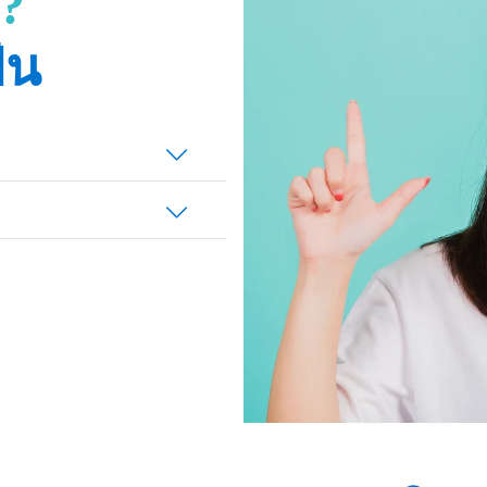
ร?
ัน