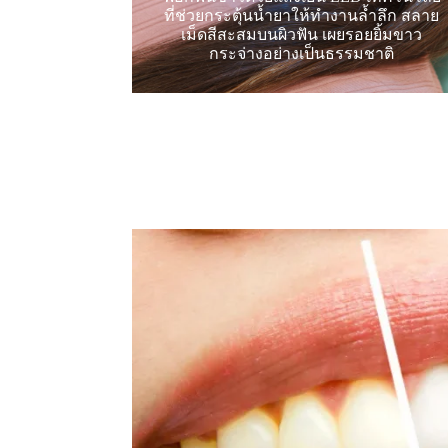
ที่ช่วยกระตุ้นน้ำยาให้ทำงานล้ำลึก สลาย
ฟอกสีฟัน Cool Light
เม็ดสีสะสมบนผิวฟัน เผยรอยยิ้มขาว
กระจ่างอย่างเป็นธรรมชาติ